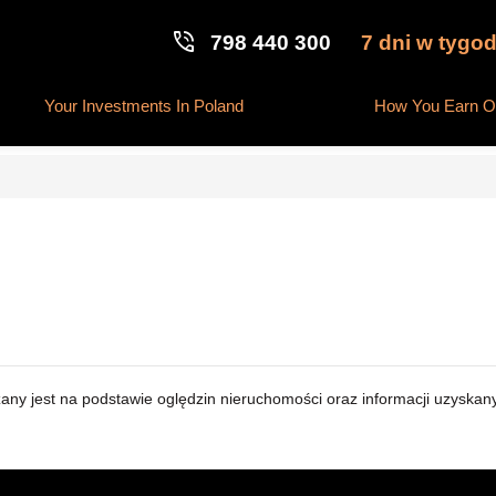
phone_in_talk
7 dni w tygod
798 440 300
Your Investments In Poland
How You Earn On
zany jest na podstawie oględzin nieruchomości oraz informacji uzyskanyc