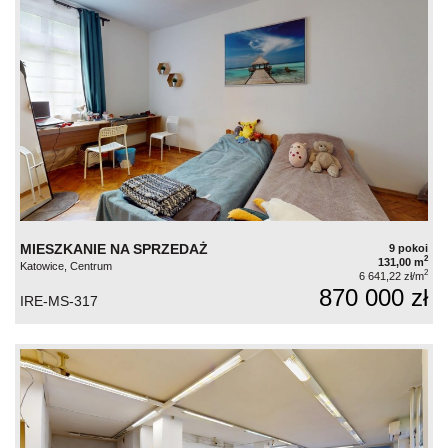
MIESZKANIE NA SPRZEDAŻ
9 pokoi
2
131,00 m
Katowice, Centrum
2
6 641,22 zł/m
870 000 zł
IRE-MS-317