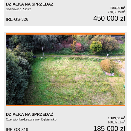
DZIAŁKA NA SPRZEDAŻ
2
584,00 m
Sosnowiec, Sielec
2
770,55 zł/m
450 000 zł
IRE-GS-326
DZIAŁKA NA SPRZEDAŻ
2
1 109,00 m
Czerwionka-Leszczyny, Dębieńsko
2
166,82 zł/m
185 000 zł
IRE-GS-319