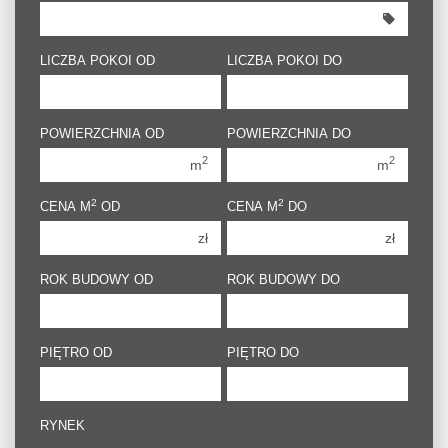
350 000 zł
350 000 zł
400 000 zł
400 000 zł
LICZBA POKOI OD
LICZBA POKOI DO
450 000 zł
450 000 zł
1 pokój
1 pokój
POWIERZCHNIA OD
POWIERZCHNIA DO
2 pokoje
2 pokoje
2
2
m
m
3 pokoje
3 pokoje
2
2
CENA M
OD
CENA M
DO
4 pokoje
4 pokoje
zł
zł
5 pokoi
5 pokoi
6 pokoi
6 pokoi
ROK BUDOWY OD
ROK BUDOWY DO
PIĘTRO OD
PIĘTRO DO
RYNEK