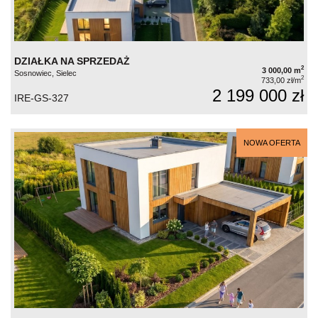
DZIAŁKA NA SPRZEDAŻ
2
3 000,00 m
Sosnowiec, Sielec
2
733,00 zł/m
2 199 000 zł
IRE-GS-327
NOWA OFERTA