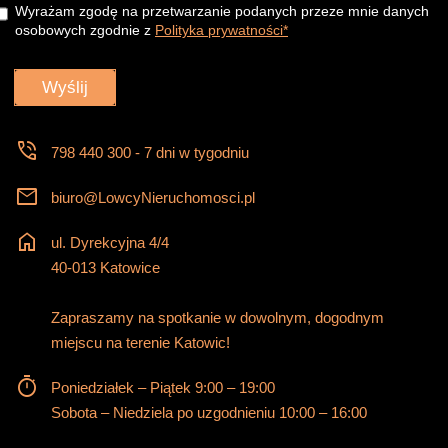
Wyrażam zgodę na przetwarzanie podanych przeze mnie danych
osobowych zgodnie z
Polityka prywatności*
phone_in_talk
798 440 300 - 7 dni w tygodniu
mail
biuro@LowcyNieruchomosci.pl
home
ul. Dyrekcyjna 4/4
40-013 Katowice
Zapraszamy na spotkanie w dowolnym, dogodnym
miejscu na terenie Katowic!
timer
Poniedziałek – Piątek 9:00 – 19:00
Sobota – Niedziela po uzgodnieniu 10:00 – 16:00