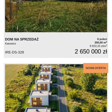
DOM NA SPRZEDAŻ
6 pokoi
2
300,00 m
Katowice
2
8 833,33 zł/m
2 650 000 zł
IRE-DS-328
NOWA OFERTA