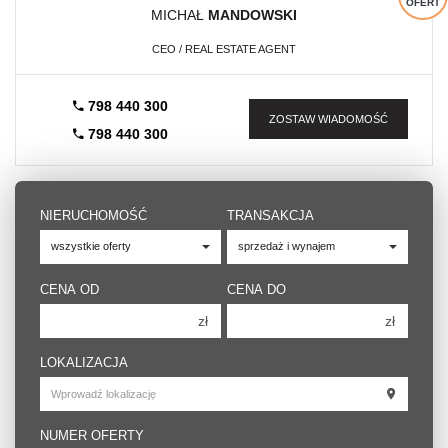
OFERT
MICHAŁ
MANDOWSKI
CEO / REAL ESTATE AGENT
798 440 300
ZOSTAW WIADOMOŚĆ
798 440 300
NIERUCHOMOŚĆ
TRANSAKCJA
CENA OD
CENA DO
zł
zł
150 000 zł
150 000 zł
LOKALIZACJA
200 000 zł
200 000 zł
250 000 zł
250 000 zł
NUMER OFERTY
300 000 zł
300 000 zł