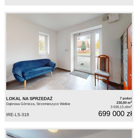
LOKAL NA SPRZEDAŻ
7 pokoi
2
230,00 m
Dąbrowa Górnicza, Strzemieszyce Wielkie
2
3 039,13 zł/m
699 000 zł
IRE-LS-318