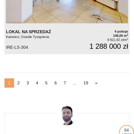
LOKAL NA SPRZEDAŻ
4 pokoje
2
146,00 m
Katowice, Osiedle Tysiąclecia
2
8 821,92 zł/m
1 288 000 zł
IRE-LS-304
1
2
3
4
5
6
7
...
19
»
94