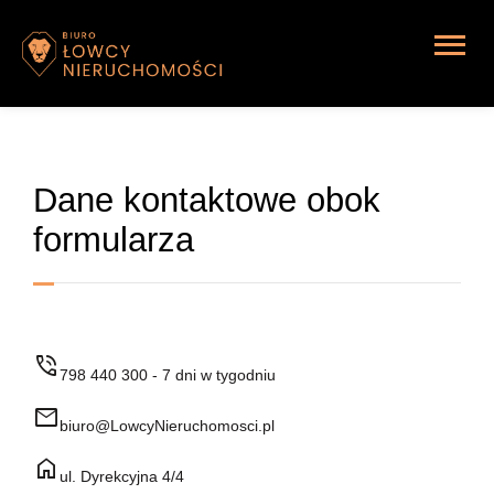
Strona główna
Dane kontaktowe obok
formularza
phone_in_talk
798 440 300 - 7 dni w tygodniu
mail
biuro@LowcyNieruchomosci.pl
home
ul. Dyrekcyjna 4/4