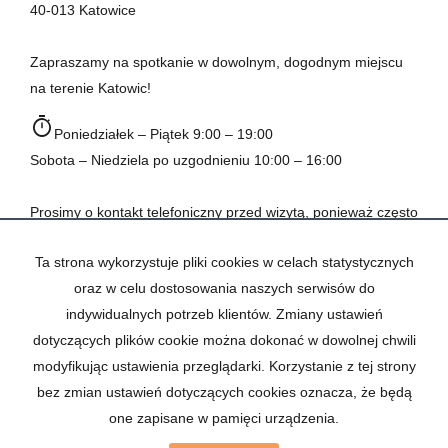
40-013 Katowice
Zapraszamy na spotkanie w dowolnym, dogodnym miejscu
na terenie Katowic!
timer
Poniedziałek – Piątek 9:00 – 19:00
Sobota – Niedziela po uzgodnieniu 10:00 – 16:00
Prosimy o kontakt telefoniczny przed wizytą, ponieważ często
pomagamy naszym klientom w terenie.
Ta strona wykorzystuje pliki cookies w celach statystycznych
description
Dane firmowe
oraz w celu dostosowania naszych serwisów do
NIP 954-264-97-01
indywidualnych potrzeb klientów. Zmiany ustawień
Regon 521166390
dotyczących plików cookie można dokonać w dowolnej chwili
Nr licencji 27263
modyfikując ustawienia przeglądarki. Korzystanie z tej strony
bez zmian ustawień dotyczących cookies oznacza, że będą
one zapisane w pamięci urządzenia.
Łowcy Nieruchomości
2026
Program dla biur nieruchomości