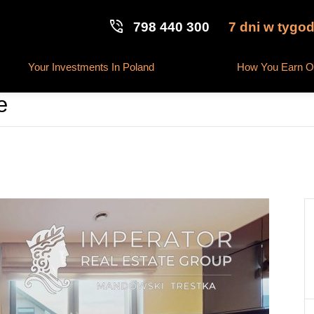
phone_in_talk
7 dni w tygod
798 440 300
Your Investments In Poland
How You Earn On
e