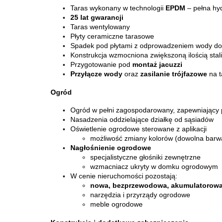
Taras wykonany w technologii
EPDM
– pełna hyd
25 lat gwarancji
Taras wentylowany
Płyty ceramiczne tarasowe
Spadek pod płytami z odprowadzeniem wody do
Konstrukcja wzmocniona zwiększoną ilością stali
Przygotowanie pod
montaż jacuzzi
Przyłącze wody
oraz
zasilanie trójfazowe
na t
Ogród
Ogród w pełni zagospodarowany, zapewniający
Nasadzenia oddzielające działkę od sąsiadów
Oświetlenie ogrodowe sterowane z aplikacji
możliwość zmiany kolorów (dowolna barw
Nagłośnienie ogrodowe
specjalistyczne głośniki zewnętrzne
wzmacniacz ukryty w domku ogrodowym
W cenie nieruchomości pozostają:
nowa, bezprzewodowa, akumulatorowa 
narzędzia i przyrządy ogrodowe
meble ogrodowe