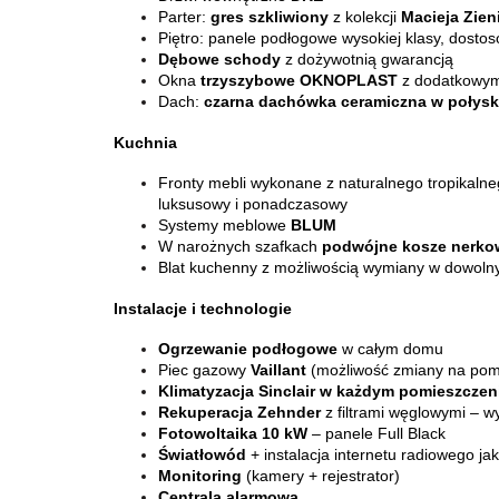
Parter:
gres szkliwiony
z kolekcji
Macieja Zien
Piętro: panele podłogowe wysokiej klasy, dos
Dębowe schody
z dożywotnią gwarancją
Okna
trzyszybowe OKNOPLAST
z dodatkowym
Dach:
czarna dachówka ceramiczna w połys
Kuchnia
Fronty mebli wykonane z naturalnego tropikal
luksusowy i ponadczasowy
Systemy meblowe
BLUM
W narożnych szafkach
podwójne kosze nerko
Blat kuchenny z możliwością wymiany w dowol
Instalacje i technologie
Ogrzewanie podłogowe
w całym domu
Piec gazowy
Vaillant
(możliwość zmiany na pom
Klimatyzacja Sinclair w każdym pomieszczen
Rekuperacja Zehnder
z filtrami węglowymi – 
Fotowoltaika 10 kW
– panele Full Black
Światłowód
+ instalacja internetu radiowego ja
Monitoring
(kamery + rejestrator)
Centrala alarmowa