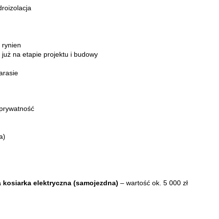
roizolacja
 rynien
 już na etapie projektu i budowy
arasie
 prywatność
a)
kosiarka elektryczna (samojezdna)
– wartość ok. 5 000 zł