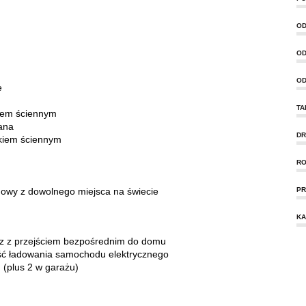
OD
OD
OD
e
TA
kiem ściennym
lana
DR
ikiem ściennym
RO
owy z dowolnego miejsca na świecie
PR
KA
az z przejściem bezpośrednim do domu
ść ładowania samochodu elektrycznego
i
(plus 2 w garażu)