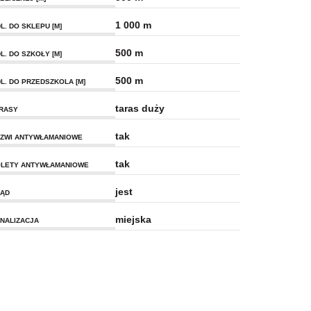
1 000 m
L. DO SKLEPU [M]
500 m
L. DO SZKOŁY [M]
500 m
L. DO PRZEDSZKOLA [M]
taras duży
RASY
tak
ZWI ANTYWŁAMANIOWE
tak
LETY ANTYWŁAMANIOWE
jest
ĄD
miejska
NALIZACJA