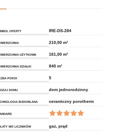
IRE-DS-284
MBOL OFERTY
210,00 m²
WIERZCHNIA
161,00 m²
WIERZCHNIA UŻYTKOWA
840 m²
WIERZCHNIA DZIAŁKI
5
CZBA POKOI
dom jednorodzinny
DZAJ DOMU
ceramiczny porotherm
CHNOLOGIA BUDOWLANA
ANDARD
gaz, prąd
ŁATY WG LICZNIKÓW