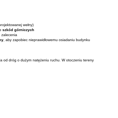
projektowanej wełny)
ie
szkód górniczych
 zalecenia
ny
, aby zapobiec nieprawidłowemu osiadaniu budynku
a od dróg o dużym natężeniu ruchu. W otoczeniu tereny