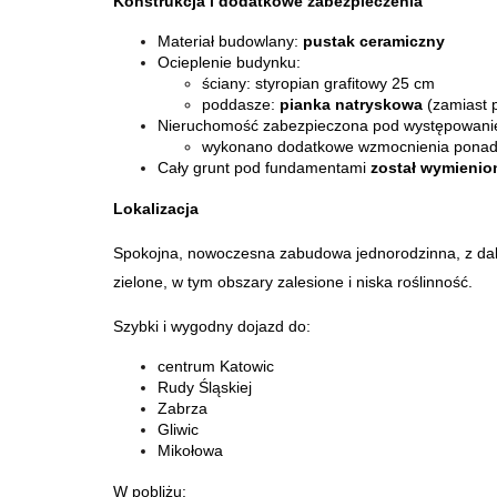
Konstrukcja i dodatkowe zabezpieczenia
Materiał budowlany:
pustak ceramiczny
Ocieplenie budynku:
ściany: styropian grafitowy 25 cm
poddasze:
pianka natryskowa
(zamiast 
Nieruchomość zabezpieczona pod występowan
wykonano dodatkowe wzmocnienia ponad
Cały grunt pod fundamentami
został wymienio
Lokalizacja
Spokojna, nowoczesna zabudowa jednorodzinna, z dal
zielone, w tym obszary zalesione i niska roślinność.
Szybki i wygodny dojazd do:
centrum Katowic
Rudy Śląskiej
Zabrza
Gliwic
Mikołowa
W pobliżu: