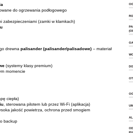
ia
OG
tosowane do ogrzewania podłogowego
RO
i zabezpieczeniami (zamki w klamkach)
ku
PA
(O
GA
nego drewna
palisander (palisander/palisadowe)
– materiał
W
we
(systemy klasy premium)
DO
nym momencie
OT
OG
pę ciepła)
iu
, sterowana pilotem lub przez Wi-Fi (aplikacja)
UM
wysoka jakość powietrza, ochrona przed smogiem
AL
ko backup
OD
PU