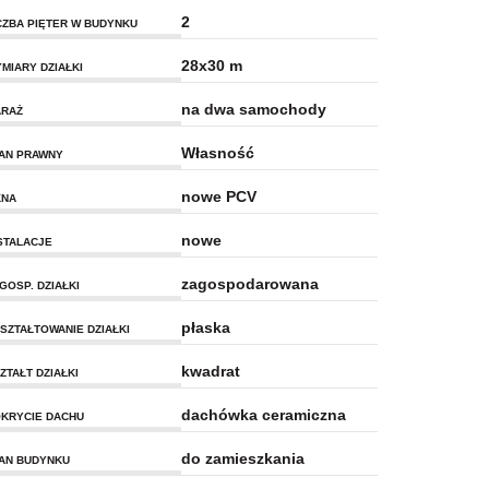
2
CZBA PIĘTER W BUDYNKU
28x30 m
MIARY DZIAŁKI
na dwa samochody
RAŻ
Własność
AN PRAWNY
nowe PCV
KNA
nowe
STALACJE
zagospodarowana
GOSP. DZIAŁKI
płaska
SZTAŁTOWANIE DZIAŁKI
kwadrat
ZTAŁT DZIAŁKI
dachówka ceramiczna
KRYCIE DACHU
do zamieszkania
AN BUDYNKU