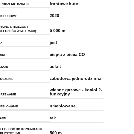
frontowe kute
RODZENIE DZIAŁKI
2020
K BUDOWY
RKING STRZEŻONY
5 000 m
DLEGŁOŚĆ W METRACH)
jest
Z
ciepła z pieca CO
ODA
asfalt
JAZD
zabudowa jednorodzinna
OCZENIE
własne gazowe - kocioł 2-
funkcyjny
RZEWANIE
umeblowane
EBLOWANIE
tak
ARM
LEGŁOŚĆ DO KOMUNIKACJI
500 m
BLICZNEJ [M]