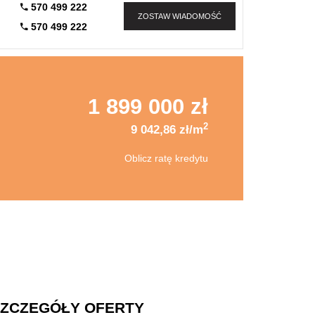
570 499 222
ZOSTAW WIADOMOŚĆ
570 499 222
1 899 000 zł
2
9 042,86 zł/m
Oblicz ratę kredytu
ZCZEGÓŁY OFERTY