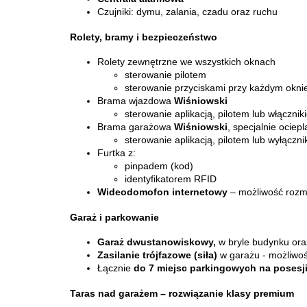
Czujniki: dymu, zalania, czadu oraz ruchu
Rolety, bramy i bezpieczeństwo
Rolety zewnętrzne we wszystkich oknach
sterowanie pilotem
sterowanie przyciskami przy każdym okni
Brama wjazdowa
Wiśniowski
sterowanie aplikacją, pilotem lub włączni
Brama garażowa
Wiśniowski
, specjalnie ociep
sterowanie aplikacją, pilotem lub wyłączn
Furtka z:
pinpadem (kod)
identyfikatorem RFID
Wideodomofon internetowy
– możliwość rozm
Garaż i parkowanie
Garaż dwustanowiskowy,
w bryle budynku or
Zasilanie trójfazowe (siła)
w garażu - możliwo
Łącznie
do 7 miejsc parkingowych na posesj
Taras nad garażem – rozwiązanie klasy premium