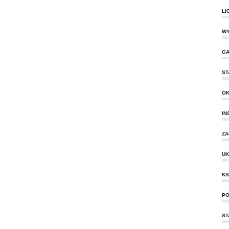
LI
WY
GA
ST
O
IN
ZA
UK
KS
PO
ST