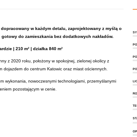
 dopracowany w każdym detalu, zaprojektowany z myślą o
SY
i, gotowy do zamieszkania bez dodatkowych nakładów.
PO
zie | 210 m² | działka 840 m²
PO
 z 2020 roku, położony w spokojnej, zielonej okolicy z
 dojazdem do centrum Katowic oraz miast ościennych.
PO
em wykonania, nowoczesnymi technologiami, przemyślanymi
LI
eniem pozostającym w cenie.
RO
TE
ST
OP