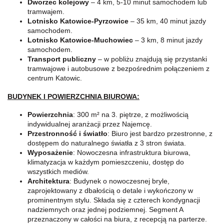
Dworzec kolejowy
– 4 km, 5-10 minut samochodem lub
tramwajem.
Lotnisko Katowice-Pyrzowice
– 35 km, 40 minut jazdy
samochodem.
Lotnisko Katowice-Muchowiec
– 3 km, 8 minut jazdy
samochodem.
Transport publiczny
– w pobliżu znajdują się przystanki
tramwajowe i autobusowe z bezpośrednim połączeniem z
centrum Katowic.
BUDYNEK I POWIERZCHNIA BIUROWA:
Powierzchnia
: 300 m² na 3. piętrze, z możliwością
indywidualnej aranżacji przez Najemcę.
Przestronność i światło
: Biuro jest bardzo przestronne, z
dostępem do naturalnego światła z 3 stron świata.
Wyposażenie
: Nowoczesna infrastruktura biurowa,
klimatyzacja w każdym pomieszczeniu, dostęp do
wszystkich mediów.
Architektura
: Budynek o nowoczesnej bryle,
zaprojektowany z dbałością o detale i wykończony w
prominentnym stylu. Składa się z czterech kondygnacji
nadziemnych oraz jednej podziemnej. Segment A
przeznaczony w całości na biura, z recepcją na parterze.