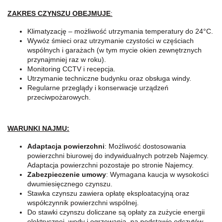
ZAKRES CZYNSZU OBEJMUJE
:
Klimatyzację – możliwość utrzymania temperatury do 24°C.
Wywóz śmieci oraz utrzymanie czystości w częściach
wspólnych i garażach (w tym mycie okien zewnętrznych
przynajmniej raz w roku).
Monitoring CCTV i recepcja.
Utrzymanie techniczne budynku oraz obsługa windy.
Regularne przeglądy i konserwacje urządzeń
przeciwpożarowych.
WARUNKI NAJMU:
Adaptacja powierzchni
: Możliwość dostosowania
powierzchni biurowej do indywidualnych potrzeb Najemcy.
Adaptacja powierzchni pozostaje po stronie Najemcy.
Zabezpieczenie umowy
: Wymagana kaucja w wysokości
dwumiesięcznego czynszu.
Stawka czynszu zawiera opłatę eksploatacyjną oraz
współczynnik powierzchni wspólnej.
Do stawki czynszu doliczane są opłaty za zużycie energii
elektrycznej, wody i ogrzewania, na podstawie odczytów