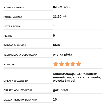
IRE-MS-35
SYMBOL OFERTY
33,50 m²
POWIERZCHNIA
1
LICZBA POKOI
9
PIĘTRO
blok
RODZAJ BUDYNKU
wielka płyta
TECHNOLOGIA BUDOWLANA
STANDARD
administracja, CO, fundusz
remontowy, sprzątanie, woda,
wywóz śmieci
OPŁATY W CZYNSZU
gaz, prąd
OPŁATY WG LICZNIKÓW
10
LICZBA PIĘTER W BUDYNKU