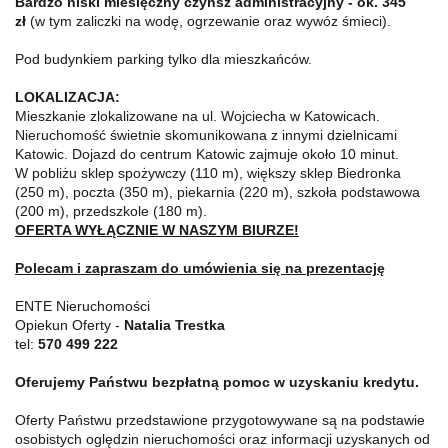
Bardzo niski miesięczny czynsz administracyjny - ok. 345
zł
(w tym zaliczki na wodę, ogrzewanie oraz wywóz śmieci).
Pod budynkiem parking tylko dla mieszkańców.
LOKALIZACJA:
Mieszkanie zlokalizowane na ul. Wojciecha w Katowicach.
Nieruchomość świetnie skomunikowana z innymi dzielnicami
Katowic. Dojazd do centrum Katowic zajmuje około 10 minut.
W pobliżu sklep spożywczy (110 m), większy sklep Biedronka
(250 m), poczta (350 m), piekarnia (220 m), szkoła podstawowa
(200 m), przedszkole (180 m).
OFERTA WYŁĄCZNIE W NASZYM BIURZE!
Polecam i zapraszam do umówienia się na prezentację
ENTE Nieruchomości
Opiekun Oferty -
Natalia Trestka
tel:
570 499 222
Oferujemy Państwu bezpłatną pomoc w uzyskaniu kredytu.
Oferty Państwu przedstawione przygotowywane są na podstawie
osobistych oględzin nieruchomości oraz informacji uzyskanych od