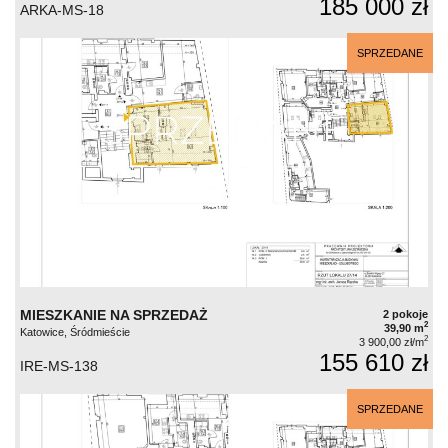
185 000 zł
ARKA-MS-18
SPRZEDANE
MIESZKANIE NA SPRZEDAŻ
2 pokoje
2
39,90 m
Katowice, Śródmieście
2
3 900,00 zł/m
155 610 zł
IRE-MS-138
SPRZEDANE