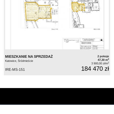
MIESZKANIE NA SPRZEDAŻ
2 pokoje
2
47,30 m
Katowice, Śródmieście
2
3 900,00 zł/m
184 470 zł
IRE-MS-151
Contact the Real Estate office