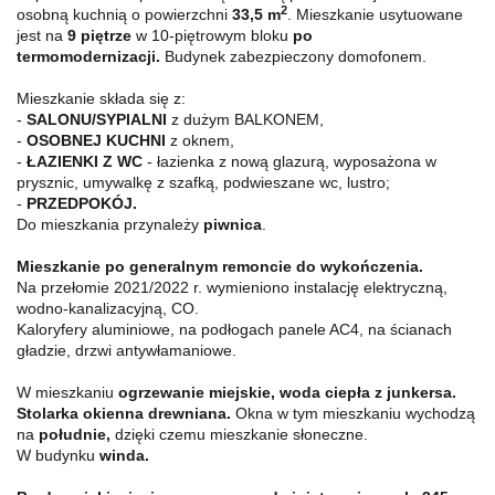
2
osobną kuchnią o powierzchni
33,5
m
. Mieszkanie usytuowane
jest na
9
piętrze
w 10-piętrowym bloku
po
termomodernizacji.
Budynek zabezpieczony domofonem.
Mieszkanie składa się z:
-
SALONU/SYPIALNI
z dużym BALKONEM,
-
OSOBNEJ
KUCHNI
z oknem,
-
ŁAZIENKI Z WC
- łazienka z nową glazurą, wyposażona w
prysznic, umywalkę z szafką, podwieszane wc, lustro;
-
PRZEDPOKÓJ.
Do mieszkania przynależy
piwnica
.
Mieszkanie po generalnym remoncie do wykończenia.
Na przełomie 2021/2022 r. wymieniono instalację elektryczną,
wodno-kanalizacyjną, CO.
Kaloryfery aluminiowe, na podłogach panele AC4, na ścianach
gładzie, drzwi antywłamaniowe.
W mieszkaniu
ogrzewanie miejskie, woda ciepła z junkersa.
Stolarka okienna drewniana.
Okna w tym mieszkaniu wychodzą
na
południe,
dzięki czemu mieszkanie słoneczne.
W budynku
winda.