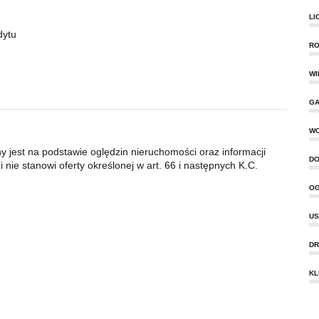
LI
dytu
RO
WI
GA
W
ny jest na podstawie oględzin nieruchomości oraz informacji
DO
 nie stanowi oferty określonej w art. 66 i następnych K.C.
OG
US
DR
KL