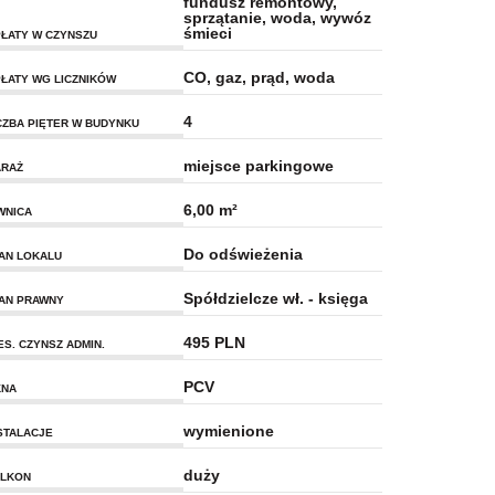
fundusz remontowy,
sprzątanie, woda, wywóz
śmieci
ŁATY W CZYNSZU
CO, gaz, prąd, woda
ŁATY WG LICZNIKÓW
4
CZBA PIĘTER W BUDYNKU
miejsce parkingowe
RAŻ
6,00 m²
WNICA
Do odświeżenia
AN LOKALU
Spółdzielcze wł. - księga
AN PRAWNY
495 PLN
ES. CZYNSZ ADMIN.
PCV
KNA
wymienione
STALACJE
duży
LKON