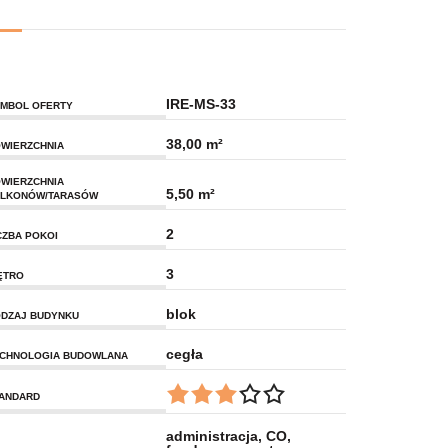
IRE-MS-33
MBOL OFERTY
38,00 m²
WIERZCHNIA
WIERZCHNIA
5,50 m²
LKONÓW/TARASÓW
2
CZBA POKOI
3
ĘTRO
blok
DZAJ BUDYNKU
cegła
CHNOLOGIA BUDOWLANA
ANDARD
administracja, CO,