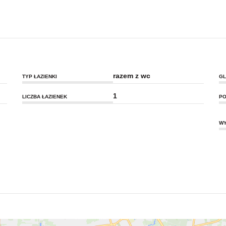
razem z wc
TYP ŁAZIENKI
GL
1
LICZBA ŁAZIENEK
PO
WY