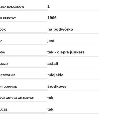
1
CZBA BALKONÓW
1966
K BUDOWY
na podwórko
DOK
jest
Z
tak - ciepła junkers
ODA
asfalt
JAZD
miejskie
RZEWANIE
środkowe
YTUOWANIE
tak
ZWI ANTYWŁAMANIOWE
tak
UCZE