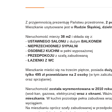
Z przyjemnością prezentuję Państwu przestronne,
2 p
Mieszkanie usytuowane jest w
Rudzie Śląskiej, dzie
Nieruchomość mierzy
38 m2
i składa się z:
-
USTAWNEGO SALONU
z dużym
BALKONEM
-
NIEPRZECHODNIEJ SYPIALNI
-
OSOBNEJ KUCHNI
w pełni wyposażonej
-
PRZEDPOKOJU
z szafą zabudowaną
-
ŁAZIENKI Z WC
Mieszkanie mieści się na trzecim piętrze, posiada
duż
tylko 495 zł przewidziane na 2 osoby
(w tym zaliczk
oraz sprzątanie).
Nieruchomość
została wyremontowana w 2010 rok
(wod-kan, gazowa, elektryczna)
wraz z oknami.
Ważną 
mieszkania
. W kuchni pozostaje pełna zabudowa wraz
wyciągiem.
Na mieszkaniu oprócz szafy zabudowanej w przedpokoj