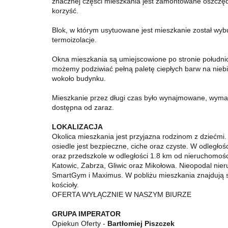
znacznej części mieszkania jest zamontowane oszczęd
korzyść.
Blok, w którym usytuowane jest mieszkanie został wy
termoizolacje.
Okna mieszkania są umiejscowione po stronie południo
możemy podziwiać pełną paletę ciepłych barw na niebi
wokoło budynku.
Mieszkanie przez długi czas było wynajmowane, wyma
dostępna od zaraz.
LOKALIZACJA
Okolica mieszkania jest przyjazna rodzinom z dziećmi.
osiedle jest bezpieczne, ciche oraz czyste. W odległ
oraz przedszkole w odległości 1.8 km od nieruchomoś
Katowic, Zabrza, Gliwic oraz Mikołowa. Nieopodal nie
SmartGym i Maximus. W pobliżu mieszkania znajdują się 
kościoły.
OFERTA WYŁĄCZNIE W NASZYM BIURZE
GRUPA IMPERATOR
Opiekun Oferty -
Bartłomiej Piszczek