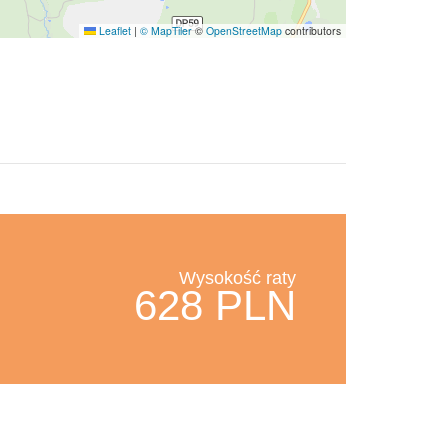
Leaflet
|
© MapTiler
©
OpenStreetMap
contributors
Wysokość raty
628 PLN