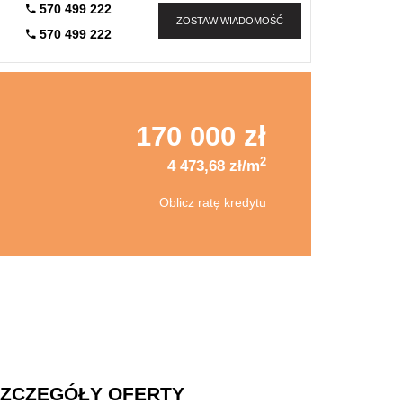
570 499 222
ZOSTAW WIADOMOŚĆ
570 499 222
170 000 zł
2
4 473,68 zł/m
Oblicz ratę kredytu
ZCZEGÓŁY OFERTY