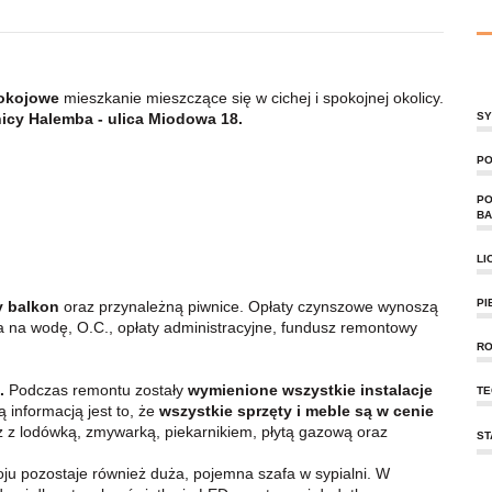
okojowe
mieszkanie mieszczące się w cichej i spokojnej okolicy.
lnicy Halemba - ulica Miodowa 18.
SY
PO
PO
BA
LI
PI
y balkon
oraz przynależną piwnice. Opłaty czynszowe wynoszą
a na wodę, O.C., opłaty administracyjne, fundusz remontowy
RO
u.
Podczas remontu zostały
wymienione
wszystkie instalacje
TE
informacją jest to, że
wszystkie sprzęty i meble są w cenie
 z lodówką, zmywarką, piekarnikiem, płytą gazową oraz
ST
u pozostaje również duża, pojemna szafa w sypialni. W