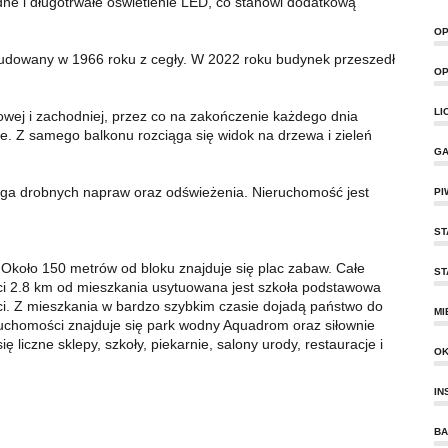
ne i długotrwałe oświetlenie LED, co stanowi dodatkową
OP
budowany w 1966 roku z cegły. W 2022 roku budynek przeszedł
OP
LI
wej i zachodniej, przez co na zakończenie każdego dnia
e. Z samego balkonu rozciąga się widok na drzewa i zieleń
GA
ga drobnych napraw oraz odświeżenia. Nieruchomość jest
PI
ST
 Około 150 metrów od bloku znajduje się plac zabaw. Całe
ST
ości 2.8 km od mieszkania usytuowana jest szkoła podstawowa
ci. Z mieszkania w bardzo szybkim czasie dojadą państwo do
MI
ruchomości znajduje się park wodny Aquadrom oraz siłownie
liczne sklepy, szkoły, piekarnie, salony urody, restauracje i
O
IN
BA