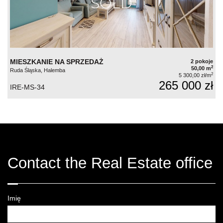
MIESZKANIE NA SPRZEDAŻ
2 pokoje
2
50,00 m
Ruda Śląska, Halemba
2
5 300,00 zł/m
265 000 zł
IRE-MS-34
Contact the Real Estate office
Imię