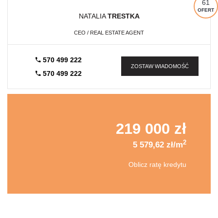
61
OFERT
NATALIA
TRESTKA
CEO / REAL ESTATE AGENT
570 499 222
ZOSTAW WIADOMOŚĆ
570 499 222
219 000 zł
2
5 579,62 zł/m
Oblicz ratę kredytu