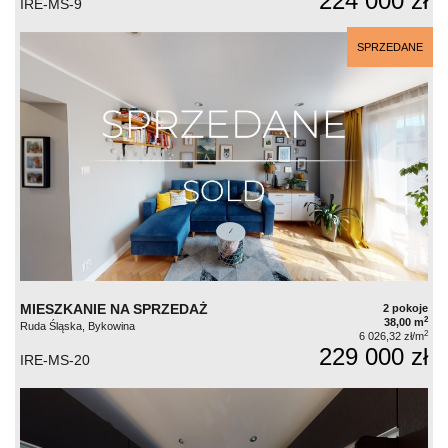
224 000 zł
IRE-MS-9
SPRZEDANE
MIESZKANIE NA SPRZEDAŻ
2 pokoje
2
38,00 m
Ruda Śląska, Bykowina
2
6 026,32 zł/m
229 000 zł
IRE-MS-20