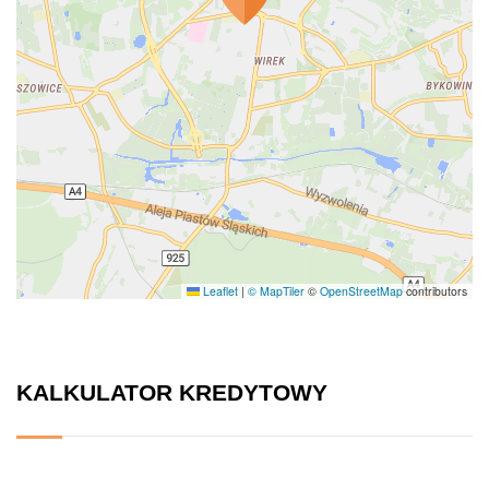
Leaflet
|
© MapTiler
©
OpenStreetMap
contributors
KALKULATOR KREDYTOWY