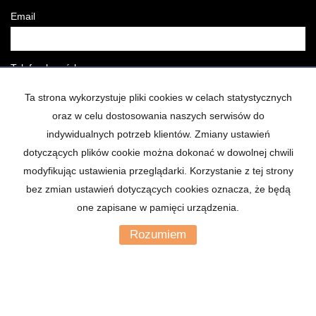
Email
Telefon komórkowy
Ta strona wykorzystuje pliki cookies w celach statystycznych
oraz w celu dostosowania naszych serwisów do
Security hash
indywidualnych potrzeb klientów. Zmiany ustawień
dotyczących plików cookie można dokonać w dowolnej chwili
modyfikując ustawienia przeglądarki. Korzystanie z tej strony
Wiadomość
bez zmian ustawień dotyczących cookies oznacza, że będą
one zapisane w pamięci urządzenia.
Rozumiem
Wyrażam zgodę na przetwarzanie podanych przeze mnie danych
osobowych zgodnie z
Polityka prywatności*