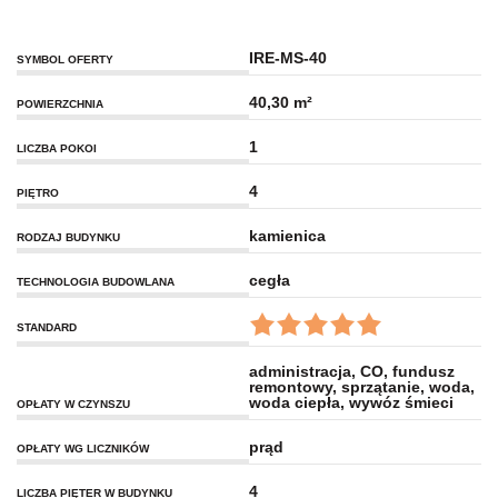
IRE-MS-40
SYMBOL OFERTY
40,30 m²
POWIERZCHNIA
1
LICZBA POKOI
4
PIĘTRO
kamienica
RODZAJ BUDYNKU
cegła
TECHNOLOGIA BUDOWLANA
STANDARD
administracja, CO, fundusz
remontowy, sprzątanie, woda,
woda ciepła, wywóz śmieci
OPŁATY W CZYNSZU
prąd
OPŁATY WG LICZNIKÓW
4
LICZBA PIĘTER W BUDYNKU