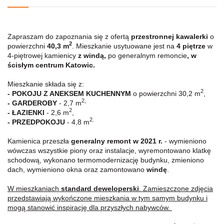
Zapraszam do zapoznania się z ofertą
przestronnej kawalerki
o
2
powierzchni
40,3
m
. Mieszkanie usytuowane jest na
4
piętrze
w
4-piętrowej kamienicy
z windą,
po generalnym remoncie
, w
ścisłym centrum Katowic.
Mieszkanie składa się z:
2
-
POKOJU Z ANEKSEM KUCHENNYM
o powierzchni 30,2 m
,
2,
- GARDEROBY
- 2,7 m
2
- ŁAZIENKI
- 2,6 m
,
2.
- PRZEDPOKOJU
- 4,8 m
Kamienica przeszła
generalny remont w 2021 r.
- wymieniono
wówczas wszystkie piony oraz instalacje, wyremontowano klatkę
schodową, wykonano termomodernizację budynku, zmieniono
dach, wymieniono okna oraz zamontowano
windę
.
W mieszkaniach
standard deweloperski
. Zamieszczone zdjęcia
przedstawiają wykończone mieszkania w tym samym budynku i
mogą stanowić inspirację dla przyszłych nabywców.