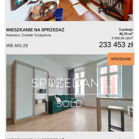
MIESZKANIE NA SPRZEDAŻ
3 pokoje
2
46,70 m
Katowice, Osiedle Tysiąclecia
2
4 998,99 zł/m
233 453 zł
IRE-MS-29
SPRZEDANE