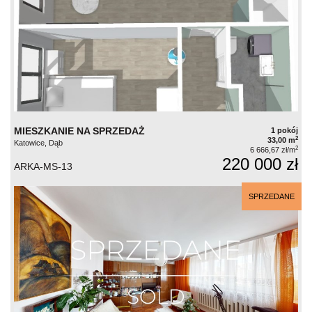
MIESZKANIE NA SPRZEDAŻ
1 pokój
2
33,00 m
Katowice, Dąb
2
6 666,67 zł/m
220 000 zł
ARKA-MS-13
SPRZEDANE