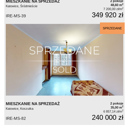
MIESZKANIE NA SPRZEDAŻ
2 pokoje
2
48,60 m
Katowice, Śródmieście
2
7 200,00 zł/m
349 920 zł
IRE-MS-39
SPRZEDANE
MIESZKANIE NA SPRZEDAŻ
2 pokoje
2
35,00 m
Katowice, Koszutka
2
6 857,14 zł/m
240 000 zł
IRE-MS-82