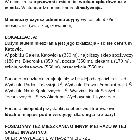
W mieszkaniu
ogrzewanie miejskie, woda ciepła również z
miasta.
W standardzie mieszkania
klimatyzacja.
2
Miesięczny czynsz administracyjny
wynosi ok. 9 zł/m
miesięcznie (wraz z ogrzewaniem).
LOKALIZACJA:
Dużym atutem mieszkania jest jego lokalizacja -
ścisłe centrum
Katowic.
W pobliżu Galeria Katowicka (350 m), najbliższy sklep spożywczy
(180 m), Biedronka (350 m), poczta (350 m), piekarnia (170 m),
szkoła podstawowa (550 m), przedszkole (550 m).
Ponadto mieszkanie znajduje się w bliskiej odległości m.in. od
Wydziału Radia i Telewizji UŚ, Wydziału Prawa i Administracji UŚ,
Wydziału Nauk Społecznych UŚ, Wydziału Nauk Ścisłych i
Technicznych UŚ czy Akademii Wychowania Fizycznego.
Ponadto nieopodal przystanki autobusowe i tramwajowe.
Idealne miejsce pod inwestycję, dla singla lub pary!
POSIADAMY TEŻ MIESZKANIA O INNYM METRAŻU W TEJ
SAMEJ INWESTYCJI.
OFERTA WYŁĄCZNIE W NASZYM BIURZE