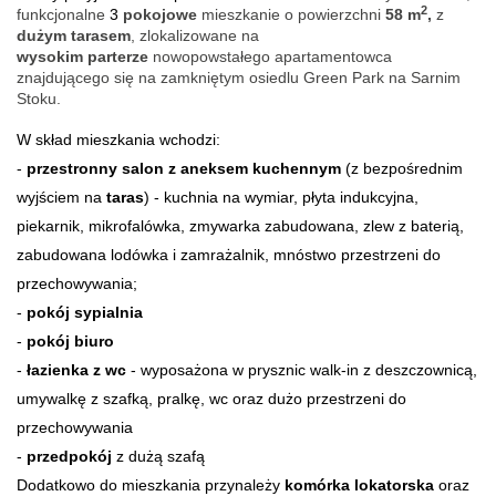
2
funkcjonalne
3
pokojowe
mieszkanie o
powierzchni
58
m
,
z
dużym
tarasem
,
zlokalizowane na
wysokim
parterze
nowopowstałego apartamentowca
znajdującego się na zamkniętym osiedlu Green Park na Sarnim
Stoku.
W skład mieszkania wchodzi:
-
przestronny salon z aneksem kuchennym
(z bezpośrednim
wyjściem na
taras
) - kuchnia na wymiar, płyta indukcyjna,
piekarnik, mikrofalówka, zmywarka zabudowana, zlew z baterią,
zabudowana lodówka i zamrażalnik, mnóstwo przestrzeni do
przechowywania;
-
pokój sypialnia
-
pokój biuro
-
łazienka z wc
- wyposażona w prysznic walk-in z deszczownicą,
umywalkę z szafką, pralkę, wc oraz dużo przestrzeni do
przechowywania
-
przedpokój
z dużą szafą
Dodatkowo do mieszkania przynależy
komórka lokatorska
oraz