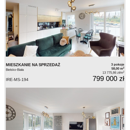
MIESZKANIE NA SPRZEDAŻ
3 pokoje
2
58,00 m
Bielsko-Biała
2
13 775,86 zł/m
799 000 zł
IRE-MS-194