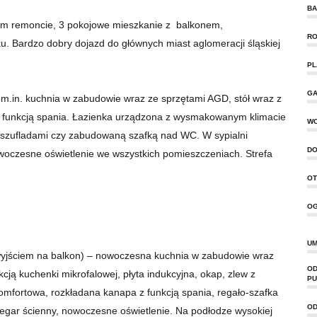
BA
ym remoncie, 3 pokojowe mieszkanie z balkonem,
RO
oku. Bardzo dobry dojazd do głównych miast aglomeracji śląskiej
PL
GA
m.in. kuchnia w zabudowie wraz ze sprzętami AGD, stół wraz z
z funkcją spania. Łazienka urządzona z wysmakowanym klimacie
W
, szufladami czy zabudowaną szafką nad WC. W sypialni
DO
woczesne oświetlenie we wszystkich pomieszczeniach. Strefa
OT
OG
UM
ciem na balkon) – nowoczesna kuchnia w zabudowie wraz
OD
ją kuchenki mikrofalowej, płyta indukcyjna, okap, zlew z
PU
komfortowa, rozkładana kanapa z funkcją spania, regało-szafka
OD
egar ścienny, nowoczesne oświetlenie. Na podłodze wysokiej