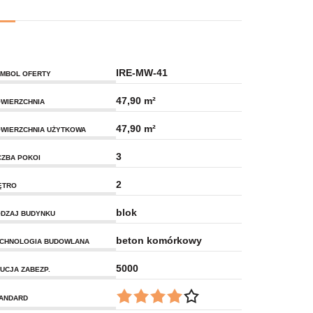
IRE-MW-41
MBOL OFERTY
47,90 m²
WIERZCHNIA
47,90 m²
WIERZCHNIA UŻYTKOWA
3
CZBA POKOI
2
ĘTRO
blok
DZAJ BUDYNKU
beton komórkowy
CHNOLOGIA BUDOWLANA
5000
UCJA ZABEZP.
ANDARD