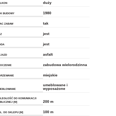
duży
LKON
1980
K BUDOWY
tak
AC ZABAW
jest
Z
jest
ODA
asfalt
JAZD
zabudowa wielorodzinna
OCZENIE
miejskie
RZEWANIE
umeblowane i
wyposażone
EBLOWANIE
LEGŁOŚĆ DO KOMUNIKACJI
200 m
BLICZNEJ [M]
100 m
L. DO SKLEPU [M]