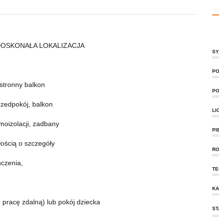
OSKONAŁA LOKALIZACJA
SY
PO
stronny balkon
PO
rzedpokój, balkon
LI
rmoizolacji, zadbany
PI
ością o szczegóły
RO
ńczenia,
TE
KA
 pracę zdalną) lub pokój dziecka
ST