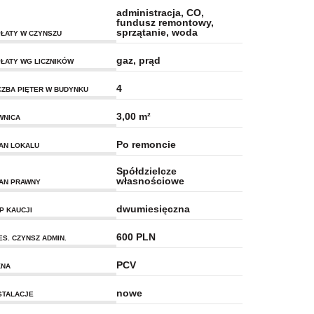
administracja, CO,
fundusz remontowy,
sprzątanie, woda
ŁATY W CZYNSZU
gaz, prąd
ŁATY WG LICZNIKÓW
4
CZBA PIĘTER W BUDYNKU
3,00 m²
WNICA
Po remoncie
AN LOKALU
Spółdzielcze
własnościowe
AN PRAWNY
dwumiesięczna
P KAUCJI
600 PLN
ES. CZYNSZ ADMIN.
PCV
KNA
nowe
STALACJE