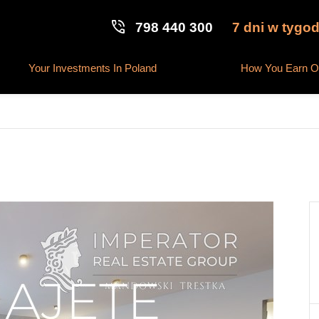
phone_in_talk
7 dni w tygod
798 440 300
Your Investments In Poland
How You Earn On