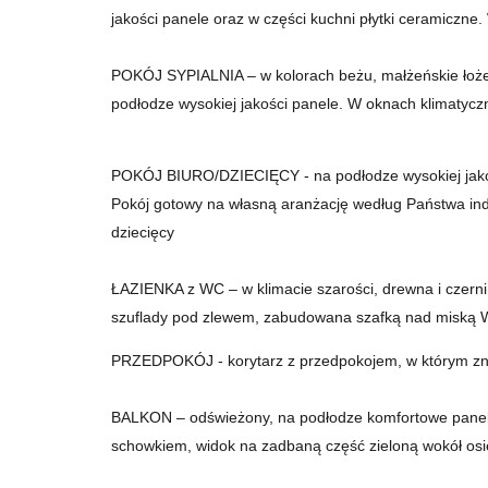
jakości panele oraz w części kuchni płytki ceramiczne.
POKÓJ SYPIALNIA – w kolorach beżu, małżeńskie łoże,
podłodze wysokiej jakości panele. W oknach klimatyczn
POKÓJ BIURO/DZIECIĘCY - na podłodze wysokiej jakośc
Pokój gotowy na własną aranżację według Państwa indy
dziecięcy
ŁAZIENKA z WC – w klimacie szarości, drewna i czern
szuflady pod zlewem, zabudowana szafką nad miską W
PRZEDPOKÓJ - korytarz z przedpokojem, w którym znajd
BALKON – odświeżony, na podłodze komfortowe panele
schowkiem, widok na zadbaną część zieloną wokół osi