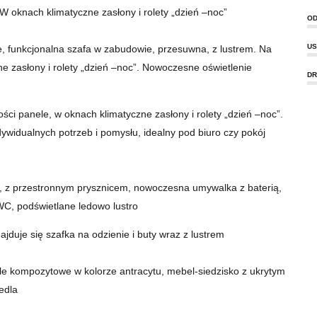
 W oknach klimatyczne zasłony i rolety „dzień –noc”
OD
US
 funkcjonalna szafa w zabudowie, przesuwna, z lustrem. Na
e zasłony i rolety „dzień –noc”. Nowoczesne oświetlenie
DR
i panele, w oknach klimatyczne zasłony i rolety „dzień –noc”.
widualnych potrzeb i pomysłu, idealny pod biuro czy pokój
i, z przestronnym prysznicem, nowoczesna umywalka z baterią,
C, podświetlane ledowo lustro
uje się szafka na odzienie i buty wraz z lustrem
 kompozytowe w kolorze antracytu, mebel-siedzisko z ukrytym
edla