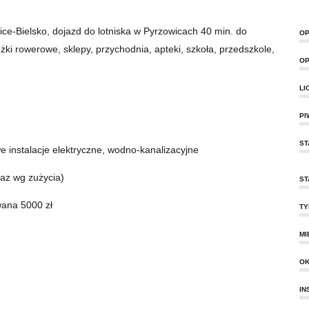
ice-Bielsko, dojazd do lotniska w Pyrzowicach 40 min. do
OP
żki rowerowe, sklepy, przychodnia, apteki, szkoła, przedszkole,
OP
LI
PI
ST
e instalacje elektryczne, wodno-kanalizacyjne
az wg zużycia)
ST
ana 5000 zł
TY
MI
O
IN