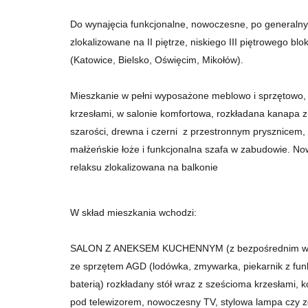
Do wynajęcia funkcjonalne, nowoczesne, po generaln
zlokalizowane na II piętrze, niskiego III piętrowego bl
(Katowice, Bielsko, Oświęcim, Mikołów).
Mieszkanie w pełni wyposażone meblowo i sprzętowo, 
krzesłami, w salonie komfortowa, rozkładana kanapa 
szarości, drewna i czerni z przestronnym prysznicem
małżeńskie łoże i funkcjonalna szafa w zabudowie. No
relaksu zlokalizowana na balkonie
W skład mieszkania wchodzi:
SALON Z ANEKSEM KUCHENNYM (z bezpośrednim wyjś
ze sprzętem AGD (lodówka, zmywarka, piekarnik z funkc
baterią) rozkładany stół wraz z sześcioma krzesłami, 
pod telewizorem, nowoczesny TV, stylowa lampa czy z