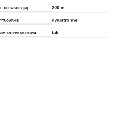
200 m
L. DO SZKOŁY [M]
dwustronne
YTUOWANIE
tak
ZWI ANTYWŁAMANIOWE