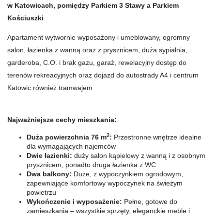
w Katowicach, pomiędzy Parkiem 3 Stawy a Parkiem
Kościuszki
Apartament wytwornie wyposażony i umeblowany, ogromny
salon, łazienka z wanną oraz z prysznicem, duża sypialnia,
garderoba, C.O. i brak gazu, garaż, rewelacyjny dostęp do
terenów rekreacyjnych oraz dojazd do autostrady A4 i centrum
Katowic również tramwajem
Najważniejsze cechy mieszkania:
2
Duża powierzchnia 76 m
:
Przestronne wnętrze idealne
dla wymagających najemców
Dwie łazienki:
duży salon kąpielowy z wanną i z osobnym
prysznicem, ponadto druga łazienka z WC
Dwa balkony:
Duże, z wypoczynkiem ogrodowym,
zapewniające komfortowy wypoczynek na świeżym
powietrzu
Wykończenie i wyposażenie:
Pełne, gotowe do
zamieszkania – wszystkie sprzęty, eleganckie meble i