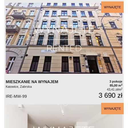
WYNAJĘTE
MIESZKANIE NA WYNAJEM
3 pokoje
2
85,00 m
Katowice, Zabrska
2
43,41 zł/m
3 690 zł
IRE-MW-99
WYNAJĘTE