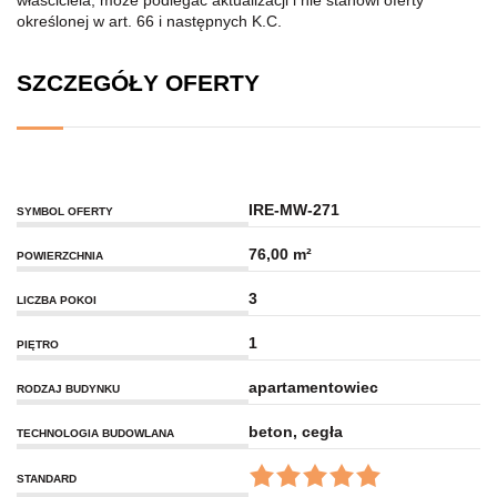
właściciela, może podlegać aktualizacji i nie stanowi oferty
określonej w art. 66 i następnych K.C.
SZCZEGÓŁY OFERTY
IRE-MW-271
SYMBOL OFERTY
76,00 m²
POWIERZCHNIA
3
LICZBA POKOI
1
PIĘTRO
apartamentowiec
RODZAJ BUDYNKU
beton, cegła
TECHNOLOGIA BUDOWLANA
STANDARD