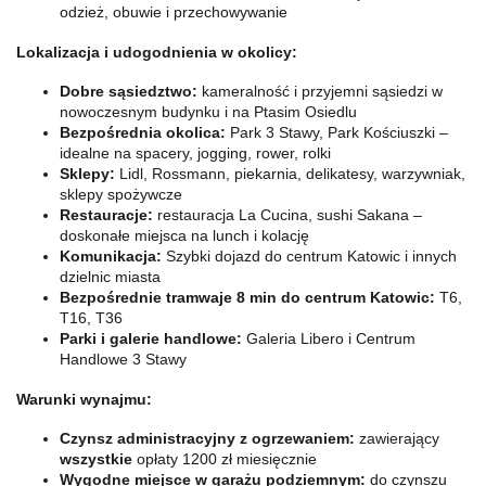
odzież, obuwie i przechowywanie
Lokalizacja i udogodnienia w okolicy:
Dobre sąsiedztwo:
kameralność i przyjemni sąsiedzi w
nowoczesnym budynku i na Ptasim Osiedlu
Bezpośrednia okolica:
Park 3 Stawy, Park Kościuszki –
idealne na spacery, jogging, rower, rolki
Sklepy:
Lidl, Rossmann, piekarnia, delikatesy, warzywniak,
sklepy spożywcze
Restauracje:
restauracja La Cucina, sushi Sakana –
doskonałe miejsca na lunch i kolację
Komunikacja:
Szybki dojazd do centrum Katowic i innych
dzielnic miasta
Bezpośrednie tramwaje 8 min do centrum Katowic:
T6,
T16, T36
Parki i galerie handlowe:
Galeria Libero i Centrum
Handlowe 3 Stawy
Warunki wynajmu:
Czynsz administracyjny z ogrzewaniem:
zawierający
wszystkie
opłaty 1200 zł miesięcznie
Wygodne miejsce w garażu podziemnym:
do czynszu