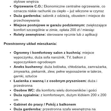
stylowe wnętrza
Ogrzewanie C.O.:
Ekonomiczne centralne ogrzewanie, co
oznacza niskie rachunki za ciepło – już wliczone w czynsz
Duża garderoba:
salonik z odzieżą, obuwiem i miejsce do
przechowywania
Miejsce postojowe w garażu podziemnym:
zwiększające
komfort szczególnie w zimie, opłata 200 zł / miesiąc
Rolety zewnętrzne:
sterowane ręcznie lub z aplikacji
Przestrzenny układ mieszkania:
Ogromny i komfortowy salon z kuchnią:
miejsce
wypoczynku, duża sofa narożnik, TV, balkon z
wypoczynkiem ogrodowym
Aneks kuchenny:
duża lodówka, chłodziarka, zamrażarka,
zmywarka,
piekarnik, zlew, pełne wyposażenie w talerze,
garnki, sztućce
Łazienka z wanną i z osobnym prysznicem:
duża i
przestronna
Osobne WC:
dla komfortu wielu domowników i gości
Duża sypialnia:
z komfortowym, dużym łóżkiem 200 x 200
cm
Gabinet do pracy / Pokój z balkonem
Duża garderoba:
przestronna szafa wewnętrzna na