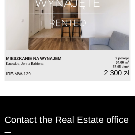
MIESZKANIE NA WYNAJEM
2 pokoje
2
34,00 m
Katowice, Johna Baildona
2
67,65 zł/m
2 300 zł
IRE-MW-129
Contact the Real Estate office