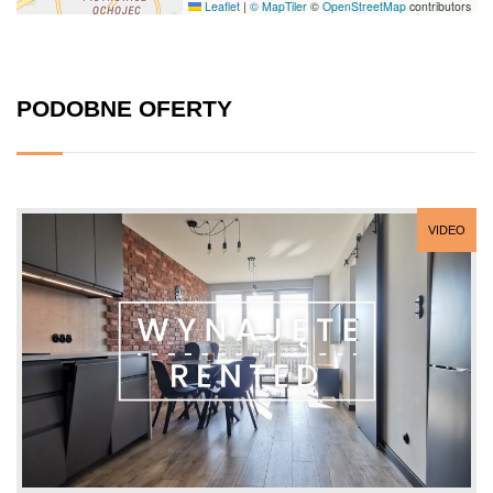
Leaflet
|
© MapTiler
©
OpenStreetMap
contributors
PODOBNE OFERTY
VIDEO