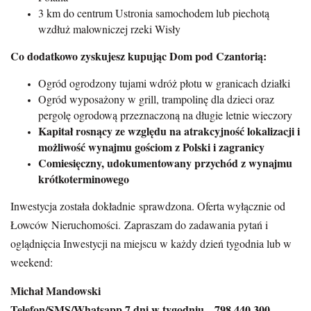
3 km do centrum Ustronia samochodem lub piechotą
wzdłuż malowniczej rzeki Wisły
Co dodatkowo zyskujesz kupując Dom pod Czantorią:
Ogród ogrodzony tujami wdróż płotu w granicach działki
Ogród wyposażony w grill, trampolinę dla dzieci oraz
pergolę ogrodową przeznaczoną na długie letnie wieczory
Kapitał rosnący ze względu na atrakcyjność lokalizacji i
możliwość wynajmu gościom z Polski i zagranicy
Comiesięczny, udokumentowany przychód z wynajmu
krótkoterminowego
Inwestycja została dokładnie sprawdzona. Oferta wyłącznie od
Łowców Nieruchomości.
Zapraszam do zadawania pytań i
oglądnięcia Inwestycji na miejscu w każdy dzień tygodnia lub w
weekend:
Michał Mandowski
Telefon/SMS/Whatsapp 7 dni w tygodniu 798 440 300