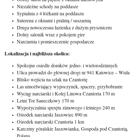
Niezależne schody na poddasze
Sypialnia z 4 łóżkami na poddaszu
Suterena z oknami i pralnią / suszarnią
Druga nowoczesna łazienka z dużym prysznicem
Dolny salonik wraz z pokojem gier
Narciarnia i pomieszczenie gospodarcze
Lokalizacja i najbliższa okolica:
Spokojne osiedle domków jedno- i wielorodzinnych
Ulica prowadzi do głównej drogi nr 941 Katowice – Wisła
Blisko wejścia na szlak na Czantorię
Las umożlwiający wypoczynek, spacery, grzybobranie
Wyciąg narciarski i Kolej Linowa Czantoria 170 m
Letni Tor Saneczkowy 170 m
Wypożyczalnia sprzętu zimowego i letniego 240 m
Ośrodek narciarski Jaszowiec 890 m
Ośrodek narciarski Czantoria 1 km
Karczmy góralskie Jaszowianka, Gospoda pod Czantorią,
Polana