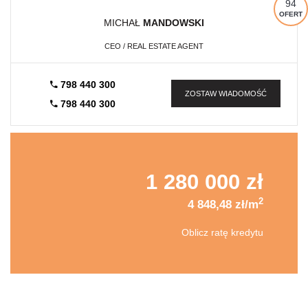
94
OFERT
MICHAŁ
MANDOWSKI
CEO / REAL ESTATE AGENT
798 440 300
ZOSTAW WIADOMOŚĆ
798 440 300
1 280 000 zł
2
4 848,48 zł/m
Oblicz ratę kredytu