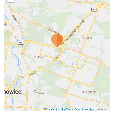
Leaflet
|
© MapTiler
©
OpenStreetMap
contributors