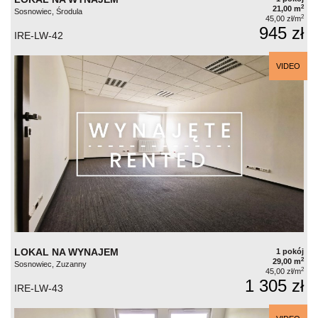
2
21,00 m
Sosnowiec, Środula
2
45,00 zł/m
945 zł
IRE-LW-42
VIDEO
LOKAL NA WYNAJEM
1 pokój
2
29,00 m
Sosnowiec, Zuzanny
2
45,00 zł/m
1 305 zł
IRE-LW-43