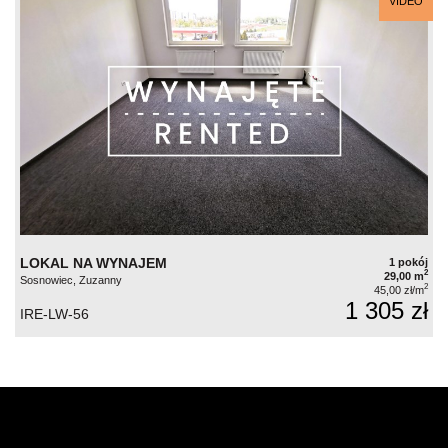
VIDEO
LOKAL NA WYNAJEM
1 pokój
2
29,00 m
Sosnowiec, Zuzanny
2
45,00 zł/m
1 305 zł
IRE-LW-56