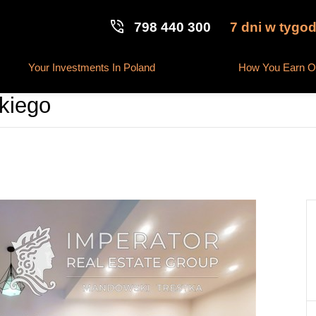
phone_in_talk
7 dni w tygod
798 440 300
Your Investments In Poland
How You Earn On
kiego