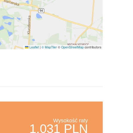
Leaflet
|
© MapTiler
©
OpenStreetMap
contributors
Wysokość raty
1,031 PLN