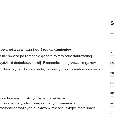
S
owanej z zewnątrz i od środka kamienicy!
SY
8 m2 świeżo po remoncie generalnym w odrestaurowanej
wydzielić dodatkowy pokój. Ekonomiczne ogrzewanie gazowe
PO
 Niski czynsz do wspólnoty, całkowity brak nakładów - wszystko
PO
LI
PI
 o zachowanym historycznym charakterze.
lizowanej ulicy, otoczonej zadbanymi kamienicami.
RO
 wszystkich ważnych punktów w mieście, sklepy, restauracje
ST