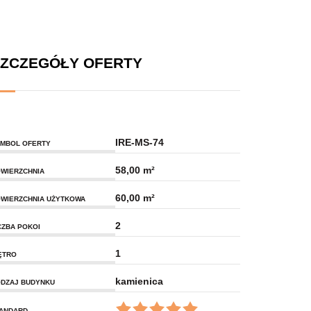
ZCZEGÓŁY OFERTY
IRE-MS-74
MBOL OFERTY
58,00 m²
WIERZCHNIA
60,00 m²
WIERZCHNIA UŻYTKOWA
2
CZBA POKOI
1
ĘTRO
kamienica
DZAJ BUDYNKU
ANDARD