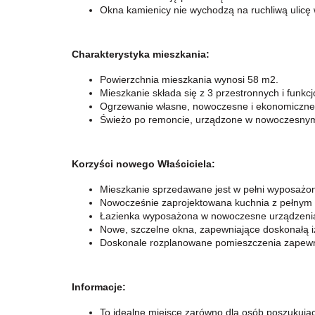
Okna kamienicy nie wychodzą na ruchliwą ulicę
Charakterystyka mieszkania:
Powierzchnia mieszkania wynosi 58 m2.
Mieszkanie składa się z 3 przestronnych i funk
Ogrzewanie własne, nowoczesne i ekonomiczne,
Świeżo po remoncie, urządzone w nowoczesnym st
Korzyści nowego Właściciela:
Mieszkanie sprzedawane jest w pełni wyposażon
Nowocześnie zaprojektowana kuchnia z pełnym
Łazienka wyposażona w nowoczesne urządzenia 
Nowe, szczelne okna, zapewniające doskonałą iz
Doskonale rozplanowane pomieszczenia zapewni
Informacje:
To idealne miejsce zarówno dla osób poszukują