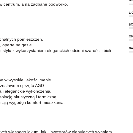
 w centrum, a na zadbane podwórko.
LI
ST
O
cjonalnych pomieszczeń.
 oparte na gazie.
BA
ylu z wykorzystaniem eleganckich odcieni szarości i bieli.
e w wysokiej jakości meble.
 zestawem sprzętu AGD.
i eleganckie wykończenia.
olację akustyczną i termiczną.
ają wygodę i komfort mieszkania.
cych własnego lokum, jak i inwestorów planujących wynajem.