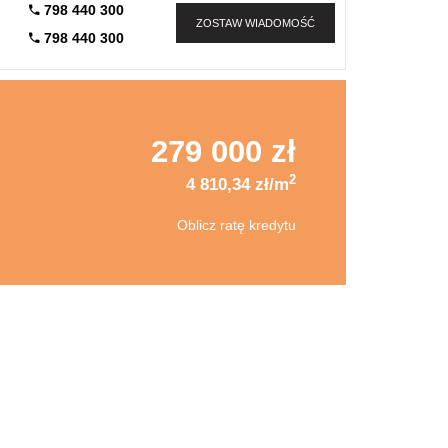
798 440 300
ZOSTAW WIADOMOŚĆ
798 440 300
279 000 zł
2
4 810,34 zł/m
Oblicz ratę kredytu