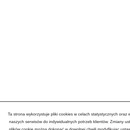
Ta strona wykorzystuje pliki cookies w celach statystycznych oraz
naszych serwisów do indywidualnych potrzeb klientów. Zmiany us
plików cookie można dokonać w dowolnej chwili modyfikując ustaw