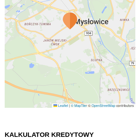
Leaflet
|
© MapTiler
©
OpenStreetMap
contributors
KALKULATOR KREDYTOWY