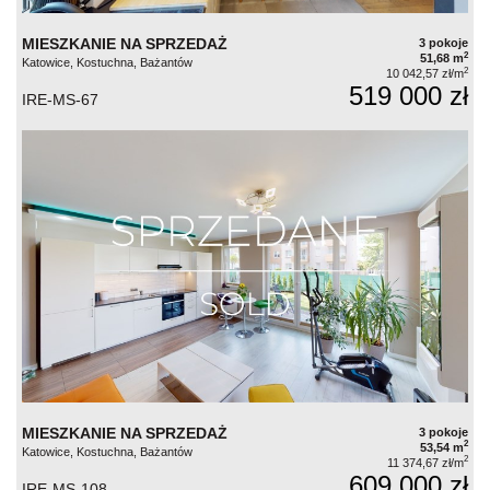
MIESZKANIE NA SPRZEDAŻ
3 pokoje
2
51,68 m
Katowice, Kostuchna, Bażantów
2
10 042,57 zł/m
519 000 zł
IRE-MS-67
MIESZKANIE NA SPRZEDAŻ
3 pokoje
2
53,54 m
Katowice, Kostuchna, Bażantów
2
11 374,67 zł/m
609 000 zł
IRE-MS-108