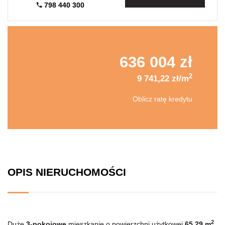
798 440 300
636 004 zł
2
9 741,22 zł/m
Oblicz ratę kredytu
OPIS NIERUCHOMOŚCI
2
Duże
3
-pokojowe
mieszkanie o powierzchni użytkowej
65,29
m
,