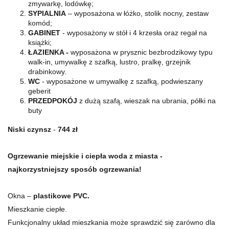
zmywarkę, lodówkę;
SYPIALNIA
– wyposażona w łóżko, stolik nocny, zestaw
komód;
GABINET
- wyposażony w stół i 4 krzesła oraz regał na
książki;
ŁAZIENKA -
wyposażona w prysznic bezbrodzikowy typu
walk-in, umywalkę z szafką, lustro, pralkę, grzejnik
drabinkowy.
WC
- wyposażone w umywalkę z szafką, podwieszany
geberit
PRZEDPOKÓJ
z dużą szafą, wieszak na ubrania, półki na
buty
Niski czynsz
-
744
zł
Og
rzewanie miejskie i ciepła woda z miasta -
najkorzystniejszy sposób ogrzewania!
Okna –
plastikowe PVC.
Mieszkanie ciepłe.
Funkcjonalny układ mieszkania może sprawdzić się zarówno dla