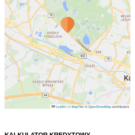
Leaflet
|
© MapTiler
©
OpenStreetMap
contributors
KALKULATOR KREDYTOWY