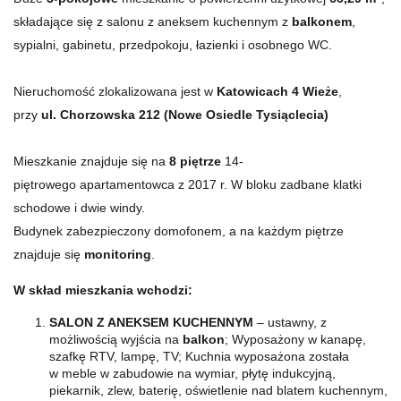
składające się z salonu z aneksem kuchennym z
balkonem
,
sypialni, gabinetu, przedpokoju, łazienki i osobnego WC.
Nieruchomość zlokalizowana jest w
Katowicach 4 Wieże
,
przy
ul. Chorzowska 212 (Nowe Osiedle Tysiąclecia)
Mieszkanie znajduje się na
8
p
iętrze
14-
piętrowego apartamentowca z 2017 r. W bloku zadbane klatki
schodowe i dwie windy.
Budynek zabezpieczony domofonem, a na każdym piętrze
znajduje się
monitoring
.
W skład mieszkania wchodzi:
SALON
Z ANEKSEM KUCHENNYM
– ustawny, z
możliwością wyjścia na
balkon
; Wyposażony w kanapę,
szafkę RTV, lampę, TV; Kuchnia wyposażona została
w meble w zabudowie na wymiar, płytę indukcyjną,
piekarnik, zlew, baterię, oświetlenie nad blatem kuchennym,