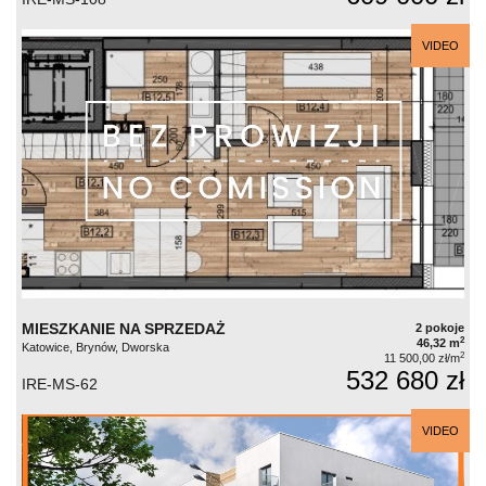
VIDEO
MIESZKANIE NA SPRZEDAŻ
2 pokoje
2
46,32 m
Katowice, Brynów, Dworska
2
11 500,00 zł/m
532 680 zł
IRE-MS-62
VIDEO