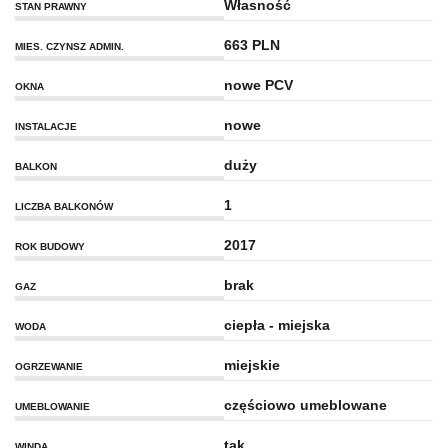
Własność
STAN PRAWNY
663 PLN
MIES. CZYNSZ ADMIN.
nowe PCV
OKNA
nowe
INSTALACJE
duży
BALKON
1
LICZBA BALKONÓW
2017
ROK BUDOWY
brak
GAZ
ciepła - miejska
WODA
miejskie
OGRZEWANIE
częściowo umeblowane
UMEBLOWANIE
tak
WINDA