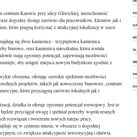
UK
 centrum Katowic przy ulicy Gliwickiej, nieruchomość
KS
oraz dogodny dostęp zarówno dla pracowników, klientów jak i
GA
rm, które pragną korzystać z atrakcyjnej lokalizacji w sercu
W
znajdują się dwie kamienice - trzypiętrowa kamienica
eby biurowe, oraz kamienica mieszkalna, która została
AL
udowle mają ogromny potencjał, zapewniają możliwości
usunięte, aby ustąpić miejsca nowym budynkom zgodnie z
WE
PR
ezwykle obszerna, oferując szerokie spektrum możliwości
orodnych projektów, takich jak nowoczesny biurowiec, centrum
KA
mercyjne, które przyciągną zarówno lokalnych jak i
lizacji, działka ta oferuje ogromny potencjał rozwojowy. Jest to
 będzie przyciągał uwagę i spełniał potrzeby współczesnych
ch rozwiązań i tworzeniu nowych miejsc pracy.
najduje się w centrum miasta, w obszarze o dogodnej
acyjnym, co zwiększa atrakcyjność inwestycyjną i ułatwia