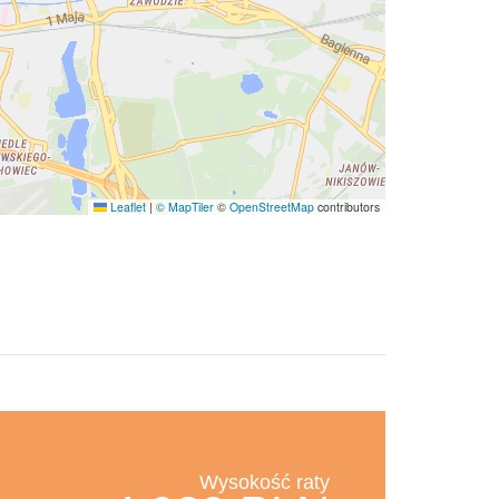
Leaflet
|
© MapTiler
©
OpenStreetMap
contributors
Wysokość raty