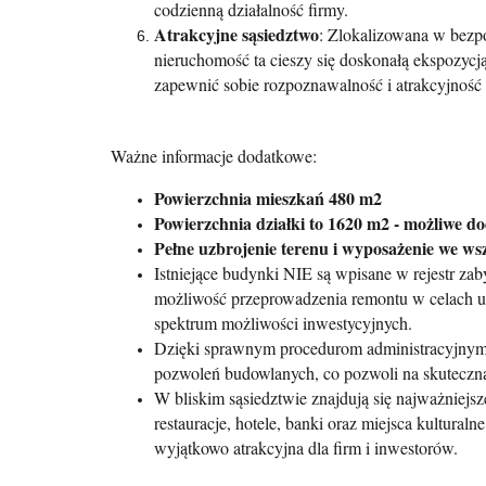
codzienną działalność firmy.
Atrakcyjne sąsiedztwo
: Zlokalizowana w bezp
nieruchomość ta cieszy się doskonałą ekspozycją 
zapewnić sobie rozpoznawalność i atrakcyjność
Ważne informacje dodatkowe:
Powierzchnia mieszkań 480 m2
Powierzchnia działki to 1620 m2 - możliwe 
Pełne uzbrojenie terenu i wyposażenie we wsz
Istniejące budynki NIE są wpisane w rejestr za
możliwość przeprowadzenia remontu w celach u
spektrum możliwości inwestycyjnych.
Dzięki sprawnym procedurom administracyjnym 
pozwoleń budowlanych, co pozwoli na skuteczną 
W bliskim sąsiedztwie znajdują się najważniejsze
restauracje, hotele, banki oraz miejsca kulturaln
wyjątkowo atrakcyjna dla firm i inwestorów.