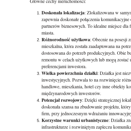
Główne cechy nieruchomości:
Doskonała lokalizacja
: Zlokalizowana w samym
zapewnia doskonałe połączenia komunikacyjne 
partnerów biznesowych. To idealne miejsce dla fi
miasta.
Różnorodność użytkowa
: Obecnie na posesji 
mieszkalna, która została zaadaptowana na potrz
dostosowana do potrzeb produkcyjnych. Obie b
remontu w celach użytkowych lub mogą zostać 
preferencjami inwestora.
Wielka powierzchnia działki
: Działka jest ni
inwestycyjnych. Pozwala to na rozwinięcie różn
handlowe, mieszkania, hotel czy inne obiekty ko
międzynarodowych inwestorów.
Potencjał rozwojowy
: Dzięki strategicznej loka
doskonała szansa na zbudowanie projektu, który
firm, przy jednoczesnym wdrażaniu innowacyjny
Korzystne warunki urbanistyczne
: Działka z
infrastrukturze i rozwiniętym zapleczu komunik