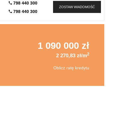
798 440 300
ZOSTAW WIADOMOŚĆ
798 440 300
1 090 000 zł
2
2 270,83 zł/m
Oblicz ratę kredytu