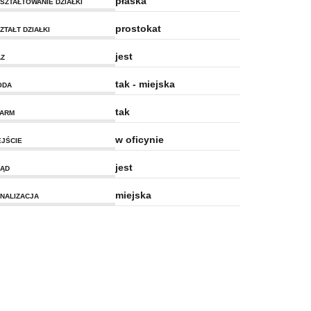
płaska
SZTAŁTOWANIE DZIAŁKI
prostokat
ZTAŁT DZIAŁKI
jest
Z
tak - miejska
ODA
tak
ARM
w oficynie
JŚCIE
jest
ĄD
miejska
NALIZACJA